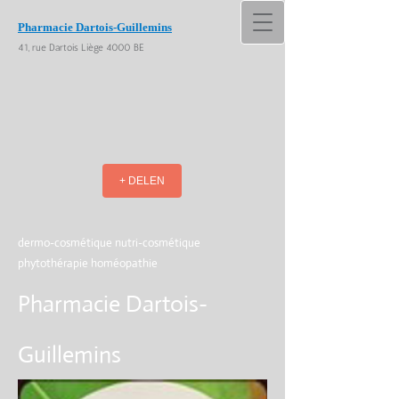
Pharmacie Dartois-Guillemins
41, rue Dartois Liège 4000 BE
+ DELEN
dermo-cosmétique nutri-cosmétique
phytothérapie homéopathie
Pharmacie Dartois-
Guillemins