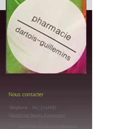
Nous contacter
Téléphone : 04/2534981
(durant nos heures d'ouverture)
Mail :
info@pharmaciedartoisguillemins.be