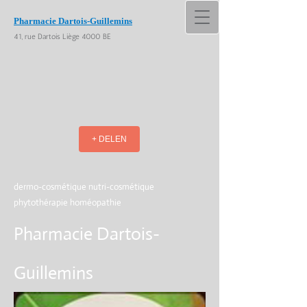
Pharmacie Dartois-Guillemins
41, rue Dartois Liège 4000 BE
+ DELEN
dermo-cosmétique nutri-cosmétique
phytothérapie homéopathie
Pharmacie Dartois-
Guillemins