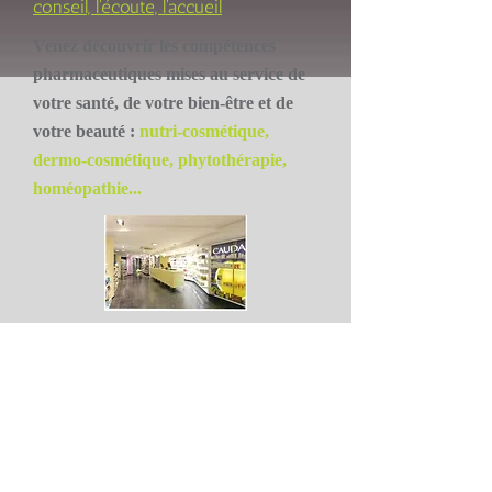
conseil, l'écoute, l'accueil
Venez découvrir les compétences
pharmaceutiques mises au service de
votre santé, de votre bien-être et de
votre beauté :
nutri-cosmétique,
dermo-cosmétique, phytothérapie,
homéopathie...
Installée depuis septembre 2007 dans
les locaux d'une ancienne banque, au
coin de la rue des Guillemins et de la
rue Dartois à Liège, à deux pas de la